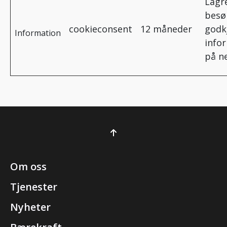
Lagr
besø
cookieconsent
12 måneder
godk
Information
info
på ne
Om oss
Tjenester
Nyheter