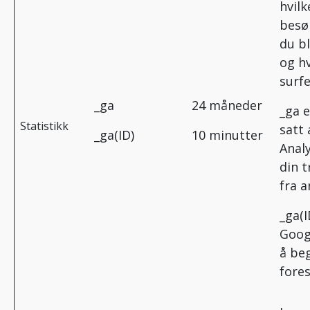
hvilk
besø
du bl
og hv
surfe
_ga
24 måneder
_ga e
Statistikk
satt
_ga(ID)
10 minutter
Analy
din t
fra a
_ga(I
Googl
å be
fores