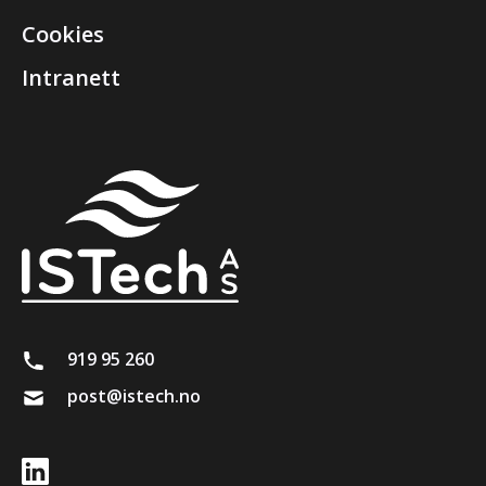
Cookies
Intranett
919 95 260
post@istech.no