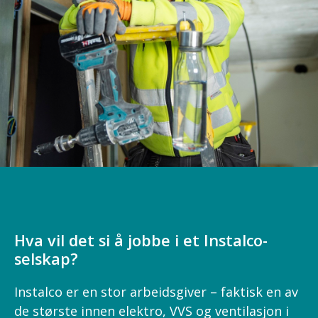
Hva vil det si å jobbe i et Instalco-
selskap?
Instalco er en stor arbeidsgiver – faktisk en av
de største innen elektro, VVS og ventilasjon i